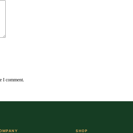
me I comment.
OMPANY
SHOP