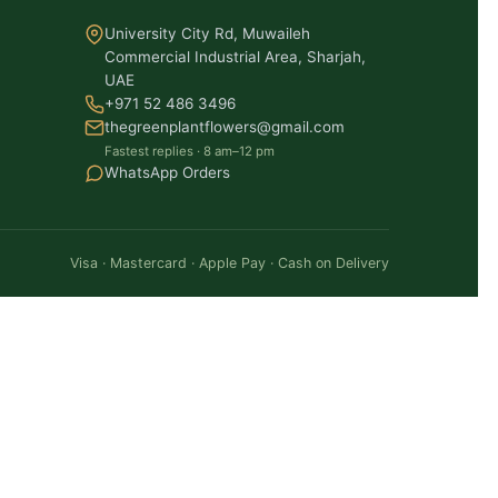
University City Rd, Muwaileh
Commercial Industrial Area, Sharjah,
UAE
+971 52 486 3496
thegreenplantflowers@gmail.com
Fastest replies · 8 am–12 pm
WhatsApp Orders
Visa · Mastercard · Apple Pay · Cash on Delivery