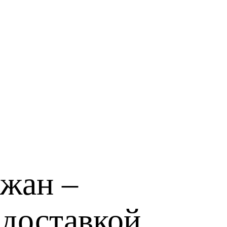
ржан –
 доставкой