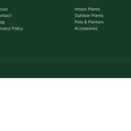
bout
Indoor Plants
ontact
Outdoor Plants
log
Pots & Planters
rivacy Policy
Accessories