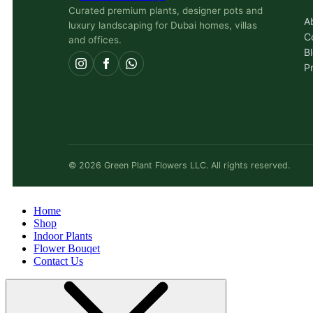
Curated premium plants, designer pots and
A
luxury landscaping for Dubai homes, villas
C
and offices.
B
P
©
2026
Green Plant Flowers LLC. All rights reserved.
Home
Shop
Indoor Plants
Flower Bouqet
Contact Us